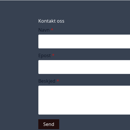
Kontakt oss
Navn
*
Epost
*
Beskjed
*
Send