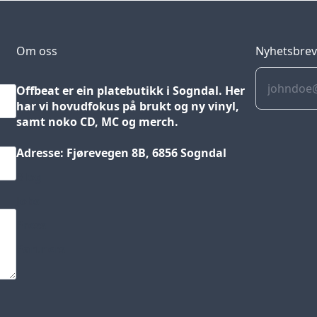
Om oss
Nyhetsbre
Offbeat er ein platebutikk i Sogndal. Her
har vi hovudfokus på brukt og ny vinyl,
samt noko CD, MC og merch.
Adresse: Fjørevegen 8B, 6856 Sogndal
Blog
Jobs
Press
Partners