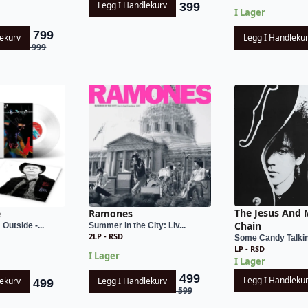
Legg I Handlekurv
399
I Lager
799
lekurv
Legg I Handleku
Opprinnelig
Nåværende
999
pris
pris
var:
er:
kr 999.
kr 799.
The Jesus And 
e
Ramones
Chain
Outside -...
Summer in the City: Liv...
2LP - RSD
Some Candy Talking
LP - RSD
I Lager
I Lager
499
Legg I Handleku
lekurv
Legg I Handlekurv
499
Opprinnelig
Nåværende
599
pris
pris