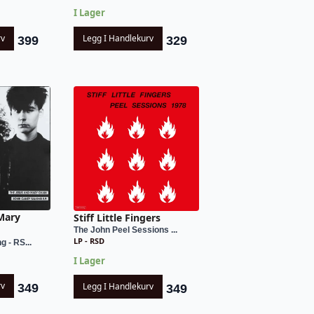
I Lager
rv
Legg I Handlekurv
399
329
Mary
Stiff Little Fingers
The John Peel Sessions ...
LP - RSD
 - RS...
I Lager
rv
Legg I Handlekurv
349
349