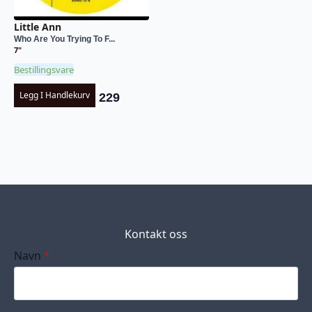
Little Ann
Who Are You Trying To F...
7"
Bestillingsvare
Legg I Handlekurv
229
Kontakt oss
Navn
*