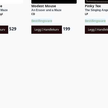
se
Modest Mouse
Pinky Tex
a Maze
An Eraser and a Maze
The Singing Angel
nyl
CD
LP
Bestillingsvare
Bestillingsvare
529
199
kurv
Legg I Handlekurv
Legg I Handle