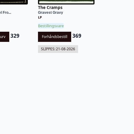
The Cramps
 Fro...
Gravest Gravy
LP
Bestillingsvare
329
369
kurv
Forhåndsbestill
SLIPPES:
21-08-2026