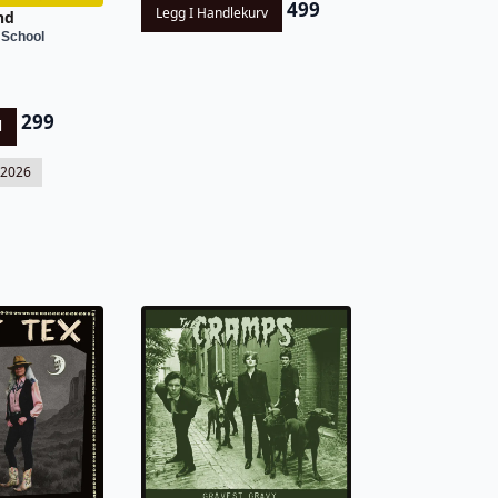
499
Legg I Handlekurv
nd
 School
299
l
-2026