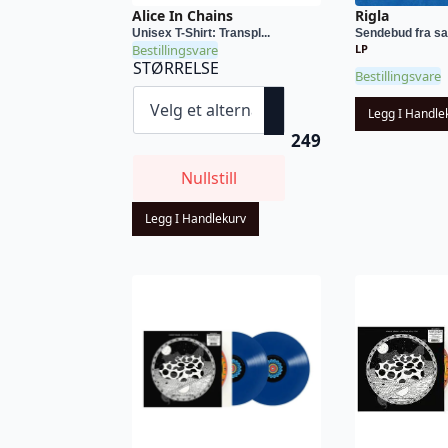
Alice In Chains
Rigla
Unisex T-Shirt: Transpl...
Sendebud fra s
Bestillingsvare
LP
STØRRELSE
Bestillingsvare
Legg I Handle
249
Nullstill
Legg I Handlekurv