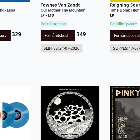
Townes Van Zandt
Reigning Sou
andkassa
Our Mother The Mountain
Time Bomb High
LP - LTD
LP
Bestillingsvare
Bestillingsvare
329
349
kurv
Forhåndsbestill
Forhåndsbestil
SLIPPES:
24-07-2026
SLIPPES:
17-07