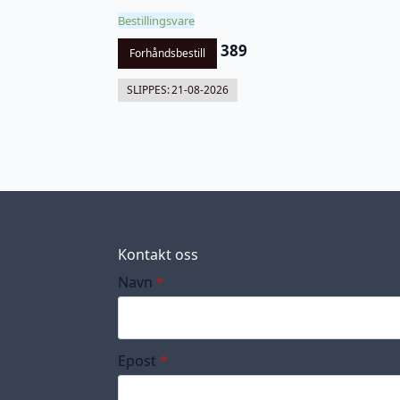
Bestillingsvare
389
Forhåndsbestill
SLIPPES:
21-08-2026
Kontakt oss
Navn
*
Epost
*