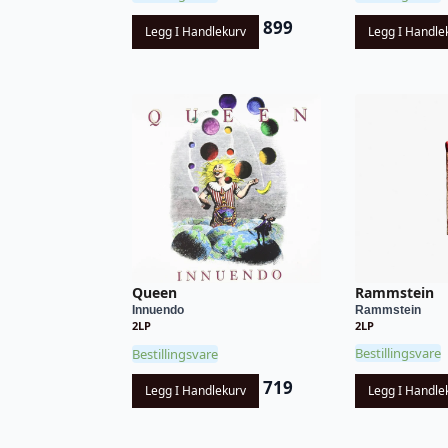
899
Legg I Handlekurv
Legg I Handle
Rammstein
Queen
Rammstein
Innuendo
2LP
2LP
Bestillingsvare
Bestillingsvare
719
Legg I Handle
Legg I Handlekurv