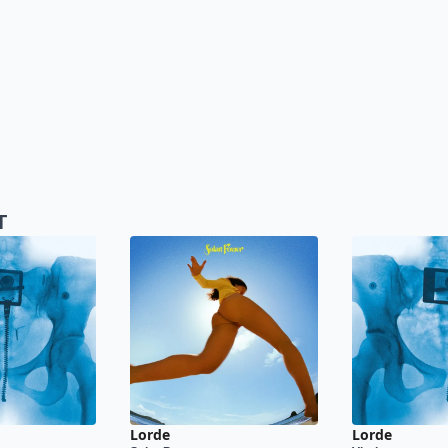
T
Lorde
Lorde