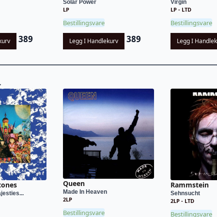
Solar Power
Virgin
LP
LP - LTD
Bestillingsvare
Bestillingsvare
389
389
kurv
Legg I Handlekurv
Legg I Handle
L
Queen
tones
Rammstein
Made In Heaven
esties...
Sehnsucht
2LP
2LP - LTD
Bestillingsvare
Bestillingsvare