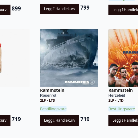
799
899
Legg I Handlekurv
kurv
Legg I Handle
Rammstein
Rammstein
Rosenrot
Herzeleid
2LP - LTD
2LP - LTD
Bestillingsvare
Bestillingsvare
719
719
kurv
Legg I Handlekurv
Legg I Handle