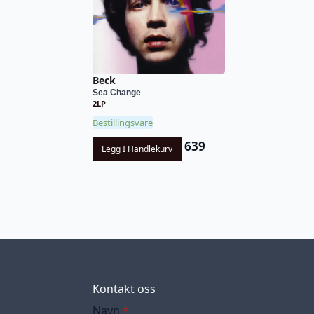
Beck
Sea Change
2LP
Bestillingsvare
639
Legg I Handlekurv
Kontakt oss
Navn
*