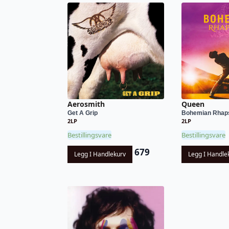
Aerosmith
Queen
Get A Grip
Bohemian Rhap
2LP
2LP
Bestillingsvare
Bestillingsvare
679
Legg I Handlekurv
Legg I Handle