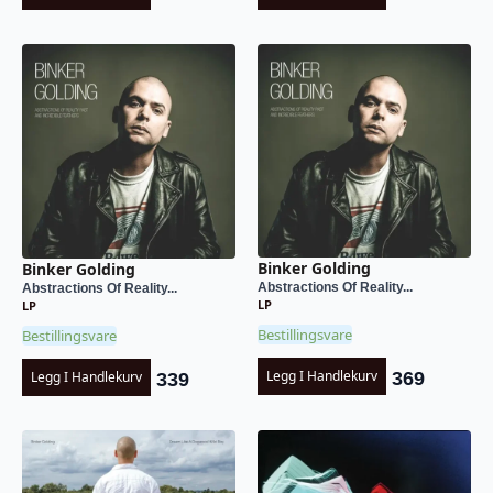
Binker Golding
Binker Golding
Abstractions Of Reality...
Abstractions Of Reality...
LP
LP
Bestillingsvare
Bestillingsvare
Legg I Handlekurv
Legg I Handlekurv
369
339