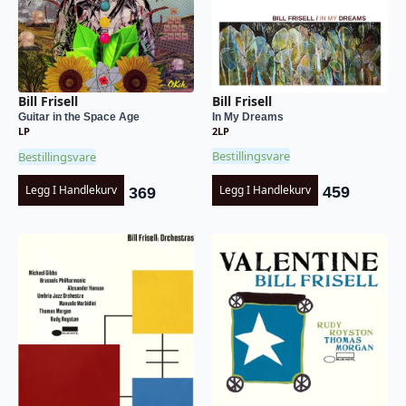
Bill Frisell
Bill Frisell
In My Dreams
Guitar in the Space Age
2LP
LP
Bestillingsvare
Bestillingsvare
Legg I Handlekurv
Legg I Handlekurv
459
369