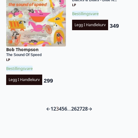
Blacks & Blues - Blue N...
LP
Bestillingsvare
Legg I Handlekurv
349
Bob Thompson
The Sound Of Speed
LP
Bestillingsvare
Legg I Handlekurv
299
←
1
2
3
4
5
6
…
26
27
28
→