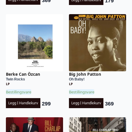
369
179
Berke Can Özcan
Big John Patton
Twin Rocks
Oh Baby!
LP
LP
Bestillingsvare
Bestillingsvare
Legg I Handlekurv
Legg I Handlekurv
299
369