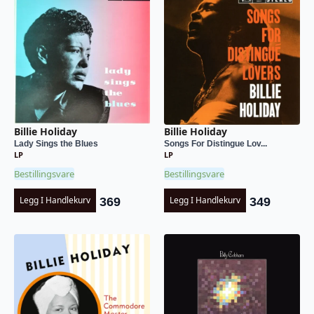
Billie Holiday
Billie Holiday
Lady Sings the Blues
Songs For Distingue Lov...
LP
LP
Bestillingsvare
Bestillingsvare
Legg I Handlekurv
Legg I Handlekurv
369
349