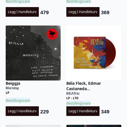
Bestillingsvare
Bestillingsvare
Legg I Handlekurv
Legg I Handlekurv
479
369
Beiggja
Béla Fleck, Edmar
Castaneda…
Morning
LP
BEATrio
LP - LTD
Bestillingsvare
Bestillingsvare
Legg I Handlekurv
Legg I Handlekurv
229
349