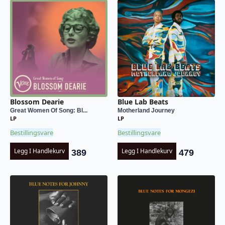
Blossom Dearie
Blue Lab Beats
Great Women Of Song: Bl...
Motherland Journey
LP
LP
Bestillingsvare
Bestillingsvare
Legg I Handlekurv
Legg I Handlekurv
389
479