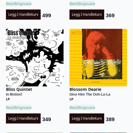
Bestillingsvare
Bestillingsvare
Legg I Handlekurv
Legg I Handlekurv
499
369
Bliss Quintet
Blossom Dearie
In Motion!
Give Him The Ooh-La-La
LP
LP
Bestillingsvare
Bestillingsvare
Legg I Handlekurv
Legg I Handlekurv
349
389