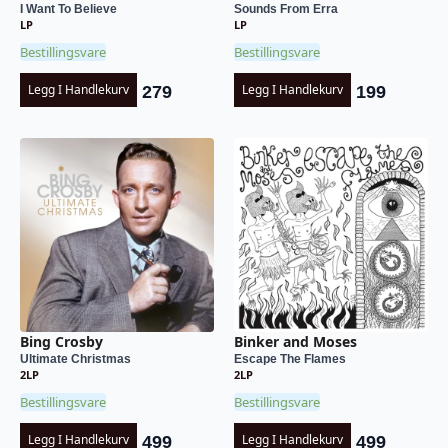
I Want To Believe
Sounds From Erra
LP
LP
Bestillingsvare
Bestillingsvare
Legg I Handlekurv
Legg I Handlekurv
279
199
Bing Crosby
Binker and Moses
Ultimate Christmas
Escape The Flames
2LP
2LP
Bestillingsvare
Bestillingsvare
Legg I Handlekurv
Legg I Handlekurv
499
499