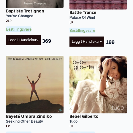
Baptiste Trotignon
Battle Trance
You've Changed
Palace Of Wind
2LP
LP
Bestillingsvare
Bestillingsvare
Legg I Handlekurv
369
Legg I Handlekurv
199
Bayeté Umbra Zindiko
Bebel Gilberto
Seeking Other Beauty
Tudo
LP
LP