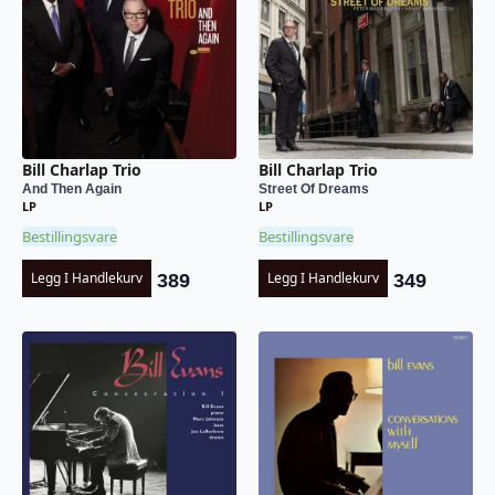
Bill Charlap Trio
Bill Charlap Trio
And Then Again
Street Of Dreams
LP
LP
Bestillingsvare
Bestillingsvare
Legg I Handlekurv
Legg I Handlekurv
389
349