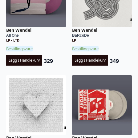
Ben Wendel
Ben Wendel
All One
BaRcoDe
LP - LTD
LP
Bestillingsvare
Bestillingsvare
Legg I Handlekurv
Legg I Handlekurv
329
349
Ben Wendel
Ben Wendel