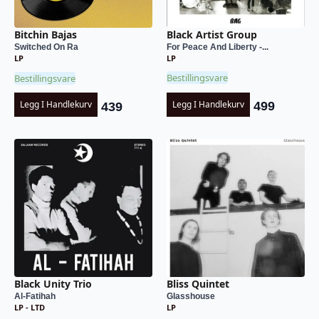
Black Artist Group
Bitchin Bajas
For Peace And Liberty -...
Switched On Ra
LP
LP
Bestillingsvare
Bestillingsvare
Legg I Handlekurv
Legg I Handlekurv
499
439
Black Unity Trio
Bliss Quintet
Al-Fatihah
Glasshouse
LP - LTD
LP