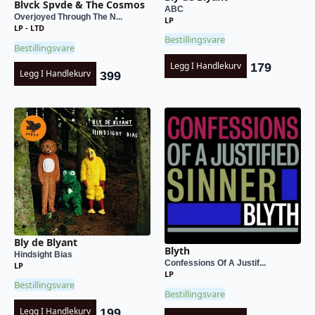
Blvck Spvde & The Cosmos
ABC
Overjoyed Through The N...
LP
LP - LTD
Bestillingsvare
Bestillingsvare
Legg I Handlekurv
179
Legg I Handlekurv
399
Bly de Blyant
Blyth
Hindsight Bias
Confessions Of A Justif...
LP
LP
Bestillingsvare
Bestillingsvare
Legg I Handlekurv
199