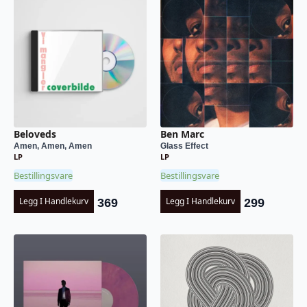
Beloveds
Ben Marc
Amen, Amen, Amen
Glass Effect
LP
LP
Bestillingsvare
Bestillingsvare
Legg I Handlekurv
Legg I Handlekurv
369
299