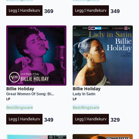
Legg I Handlekurv
Legg I Handlekurv
369
349
Billie Holiday
Billie Holiday
Great Women Of Song: Bi...
Lady In Satin
LP
LP
Bestillingsvare
Bestillingsvare
Legg I Handlekurv
Legg I Handlekurv
349
329