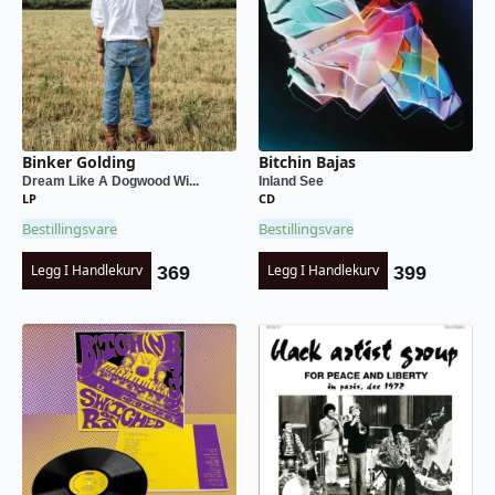
Binker Golding
Bitchin Bajas
Dream Like A Dogwood Wi...
Inland See
LP
CD
Bestillingsvare
Bestillingsvare
Legg I Handlekurv
Legg I Handlekurv
369
399