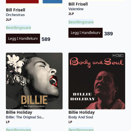
Bill Frisell
Bill Frisell
Valentine
2LP
Orchestras
2LP
Bestillingsvare
Bestillingsvare
Legg I Handlekurv
389
Legg I Handlekurv
589
Billie Holiday
Billie Holiday
Billie: The Original So...
Body And Soul
LP
LP
Bestillingsvare
Bestillingsvare