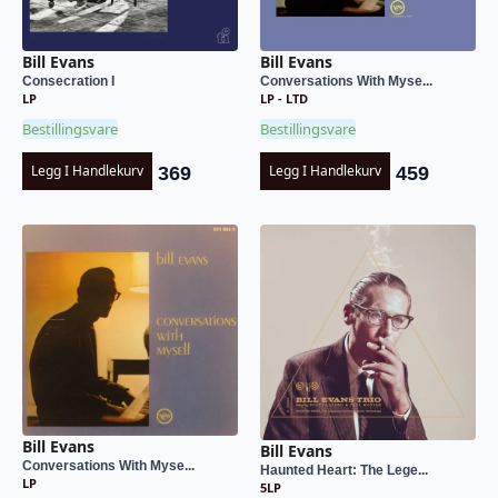
Bill Evans
Bill Evans
Consecration I
Conversations With Myse...
LP
LP - LTD
Bestillingsvare
Bestillingsvare
Legg I Handlekurv
Legg I Handlekurv
369
459
Bill Evans
Bill Evans
Conversations With Myse...
Haunted Heart: The Lege...
LP
5LP