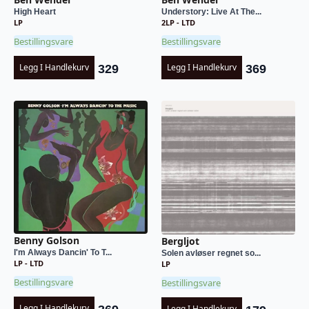
High Heart
Understory: Live At The...
LP
2LP - LTD
Bestillingsvare
Bestillingsvare
Legg I Handlekurv
Legg I Handlekurv
329
369
Benny Golson
Bergljot
I'm Always Dancin' To T...
Solen avløser regnet so...
LP - LTD
LP
Bestillingsvare
Bestillingsvare
Legg I Handlekurv
Legg I Handlekurv