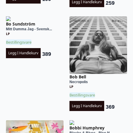
Legg I Handlekurv
259
Bo Sundström
Mitt Dumma Jag - Svensk...
LP
Bestillingsvare
Legg I Handlekurv
389
Bob Bell
Necropolis
LP
Bestillingsvare
Legg I Handlekurv
369
Bobbi Humphrey