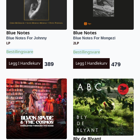
Blue Notes
Blue Notes
Blue Notes For Johnny
Blue Notes For Mongezi
LP
2LP
Bestillingsvare
Bestillingsvare
Legg I Handlekurv
Legg I Handlekurv
389
479
Bly de Blyant