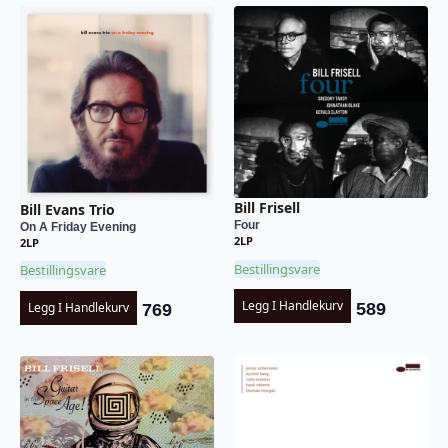
Bill Frisell
Bill Evans Trio
Four
On A Friday Evening
2LP
2LP
Bestillingsvare
Bestillingsvare
Legg I Handlekurv
589
Legg I Handlekurv
769