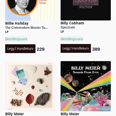
Billy Cobham
Billie Holiday
Spectrum
The Commodore Master Ta...
LP
LP
Bestillingsvare
Bestillingsvare
Legg I Handlekurv
Legg I Handlekurv
389
229
Billy Meier
Billy Meier