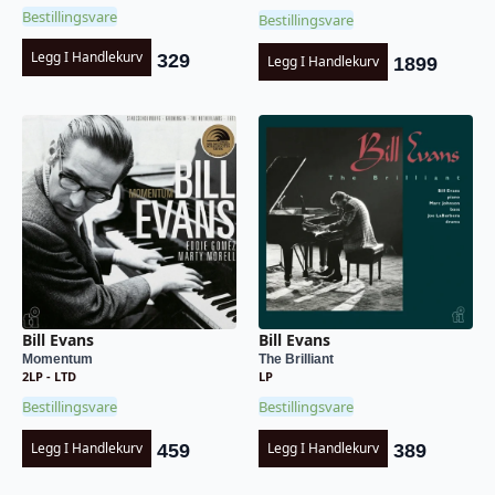
Bestillingsvare
Bestillingsvare
Legg I Handlekurv
329
Legg I Handlekurv
1899
Bill Evans
Bill Evans
Momentum
The Brilliant
2LP - LTD
LP
Bestillingsvare
Bestillingsvare
Legg I Handlekurv
Legg I Handlekurv
459
389