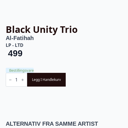
Black Unity Trio
Al-Fatihah
LP - LTD
499
Bestillingsvare
Black
Unity
Legg I Handlekurv
Trio
-
Al-
Fatihah
-
LTD
(LP)
antall
ALTERNATIV FRA SAMME ARTIST