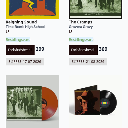
Reigning Sound
The Cramps
Time Bomb High School
Gravest Gravy
LP
LP
Bestillingsvare
Bestillingsvare
299
369
Forhåndsbestill
Forhåndsbestill
SLIPPES:
17-07-2026
SLIPPES:
21-08-2026