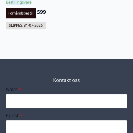
Bestillingsvare
599
Forhåndsbestill
SLIPPES:
31-07-2026
Kontakt oss
Navn
*
Epost
*