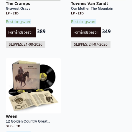
The Cramps
Townes Van Zandt
Gravest Gravy
Our Mother The Mountain
LP - LTD
LP - LTD
Bestillingsvare
Bestillingsvare
389
349
Forhåndsbestill
Forhåndsbestill
SLIPPES:
21-08-2026
SLIPPES:
24-07-2026
Ween
12 Golden Country Great...
3LP - LTD