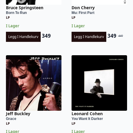
Bruce Springsteen
Don Cherry
Born To Run
Mu: First Part
LP
LP
I Lager
I Lager
349
349
449
Legg I Handlekurv
Legg I Handlekurv
Opprinnel
Nåværend
pris
pris
var:
er:
kr 449.
kr 349.
Jeff Buckley
Leonard Cohen
Grace
You Want It Darker
LP
LP
I Lager
I Lager