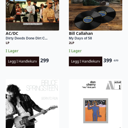
AC/DC
Bill Callahan
Dirty Deeds Done Dirt C...
My Days of 58
LP
2LP
I Lager
I Lager
299
399
579
Legg I Handlekurv
Legg I Handlekurv
Opprinnel
Nåværend
pris
pris
var:
er:
kr 579.
kr 399.