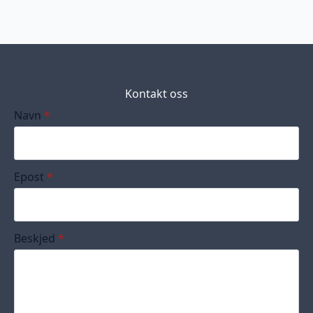
Kontakt oss
Navn
*
Epost
*
Beskjed
*