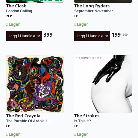
The Clash
The Long Ryders
London Calling
September November
2LP
LP
I Lager
I Lager
399
199
399
Legg I Handlekurv
Legg I Handlekurv
Opprinnel
Nåværend
pris
pris
var:
er:
kr 399.
kr 199.
The Red Crayola
The Strokes
The Parable Of Arable L...
Is This It?
LP
LP
I Lager
I Lager