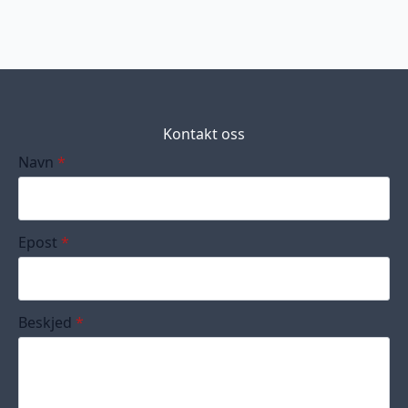
Kontakt oss
Navn
*
Epost
*
Beskjed
*