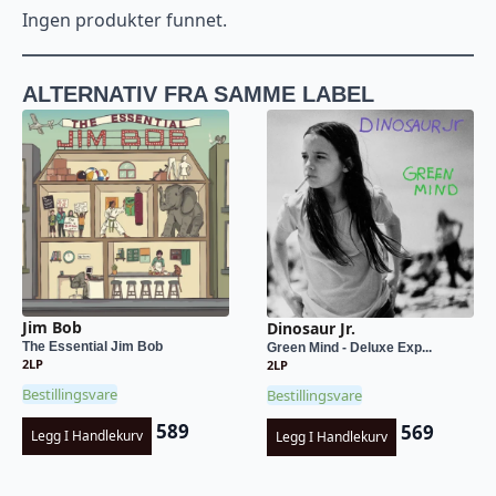
Ingen produkter funnet.
ALTERNATIV FRA SAMME LABEL
Jim Bob
Dinosaur Jr.
The Essential Jim Bob
Green Mind - Deluxe Exp...
2LP
2LP
Bestillingsvare
Bestillingsvare
589
569
Legg I Handlekurv
Legg I Handlekurv