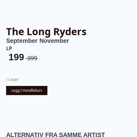
The Long Ryders
September November
LP
199
399
Opprinnelig
Nåværende
pris
pris
I Lager
var:
er:
Legg I Handlekurv
kr 399.
kr 199.
ALTERNATIV FRA SAMME ARTIST