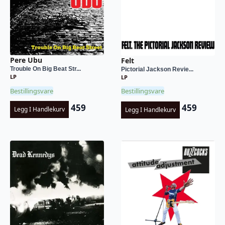
Pere Ubu
Felt
Trouble On Big Beat Str...
Pictorial Jackson Revie...
LP
LP
Bestillingsvare
Bestillingsvare
459
459
Legg I Handlekurv
Legg I Handlekurv