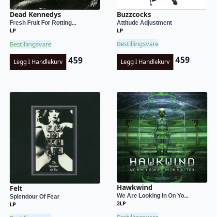
Buzzcocks
Dead Kennedys
Attitude Adjustment
Fresh Fruit For Rotting...
LP
LP
Bestillingsvare
Bestillingsvare
459
459
Legg I Handlekurv
Legg I Handlekurv
Hawkwind
Felt
We Are Looking In On Yo...
Splendour Of Fear
2LP
LP
Bestillingsvare