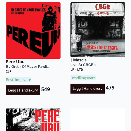
J Mascis
Pere Ubu
Live At CBGB's
By Order Of Mayor Pawli...
LP - LTD
2LP
Bestillingsvare
Bestillingsvare
479
549
Legg I Handlekurv
Legg I Handlekurv