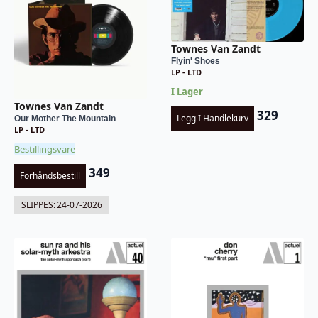
Townes Van Zandt
Flyin' Shoes
LP - LTD
I Lager
Townes Van Zandt
329
Legg I Handlekurv
Our Mother The Mountain
LP - LTD
Bestillingsvare
349
Forhåndsbestill
SLIPPES:
24-07-2026