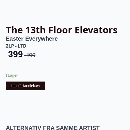
The 13th Floor Elevators
Easter Everywhere
2LP - LTD
399
499
Opprinnelig
Nåværende
pris
pris
I Lager
var:
er:
Legg I Handlekurv
kr 499.
kr 399.
ALTERNATIV FRA SAMME ARTIST