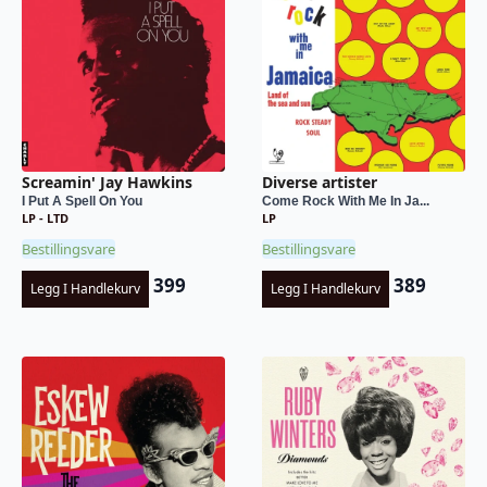
Screamin' Jay Hawkins
Diverse artister
I Put A Spell On You
Come Rock With Me In Ja...
LP - LTD
LP
Bestillingsvare
Bestillingsvare
399
389
Legg I Handlekurv
Legg I Handlekurv