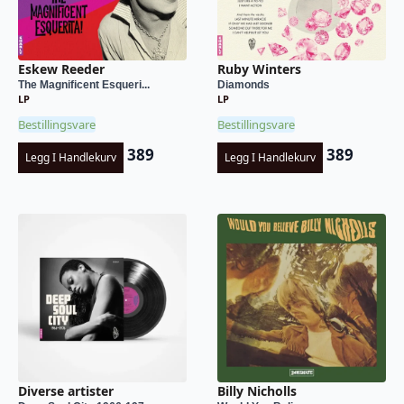
Eskew Reeder
Ruby Winters
The Magnificent Esqueri...
Diamonds
LP
LP
Bestillingsvare
Bestillingsvare
389
389
Legg I Handlekurv
Legg I Handlekurv
Diverse artister
Billy Nicholls