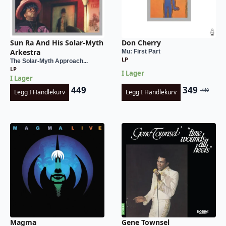
Sun Ra And His Solar-Myth
Don Cherry
Arkestra
Mu: First Part
LP
The Solar-Myth Approach...
LP
I Lager
I Lager
449
349
449
Legg I Handlekurv
Legg I Handlekurv
Opprinnel
Nåværend
pris
pris
var:
er:
kr 449.
kr 349.
Magma
Gene Townsel