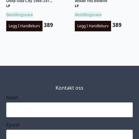
Deep Soul City 1966-197...
Would You Believe
LP
LP
Bestillingsvare
Bestillingsvare
389
389
Legg I Handlekurv
Legg I Handlekurv
Kontakt oss
Navn
*
Epost
*