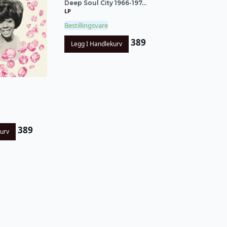
Deep Soul City 1966-197...
LP
Bestillingsvare
389
Legg I Handlekurv
389
kurv