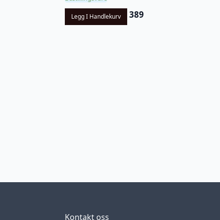
389
Legg I Handlekurv
Kontakt oss