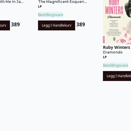
 Me In Ja...
The Magnificent Esqueri...
LP
Bestillingsvare
389
389
kurv
Legg I Handlekurv
Ruby Winters
Diamonds
LP
Bestillingsvare
Legg I Handle