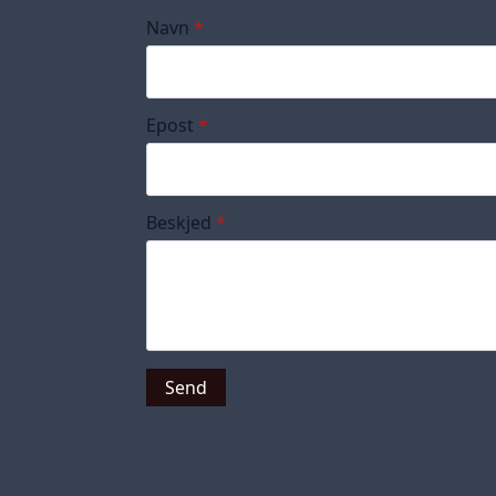
Navn
*
Epost
*
Beskjed
*
Send
© 2022 Soflyy. All rights reserved.