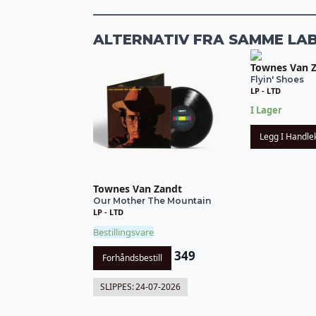
ALTERNATIV FRA SAMME LA
Townes Van 
Flyin' Shoes
LP - LTD
I Lager
Legg I Handle
Townes Van Zandt
Our Mother The Mountain
LP - LTD
Bestillingsvare
349
Forhåndsbestill
SLIPPES:
24-07-2026