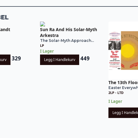
BEL
Zandt
Sun Ra And His Solar-Myth
Arkestra
The Solar-Myth Approach...
LP
I Lager
329
449
kurv
Legg I Handlekurv
The 13th Floo
Easter Everyw
2LP - LTD
I Lager
Legg I Handle