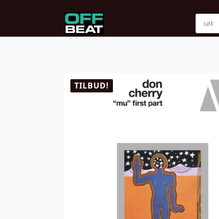
Produ
searc
TILBUD!