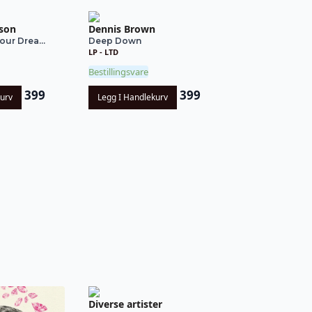
son
Dennis Brown
our Drea...
Deep Down
LP - LTD
Bestillingsvare
399
399
kurv
Legg I Handlekurv
Diverse artister