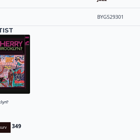
BYG529301
TIST
lyn?
349
kurv