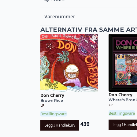
Varenummer
ALTERNATIV FRA SAMME AR
Don Cherry
Don Cherry
Where's Brook
Brown Rice
LP
LP
Bestillingsvare
Bestillingsvare
439
Legg I Handle
Legg I Handlekurv