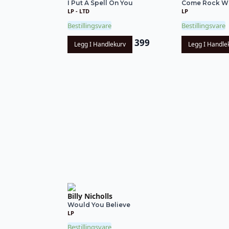
I Put A Spell On You
Come Rock With
LP - LTD
LP
Bestillingsvare
Bestillingsvare
399
Legg I Handlekurv
Legg I Handle
Billy Nicholls
Would You Believe
LP
Bestillingsvare