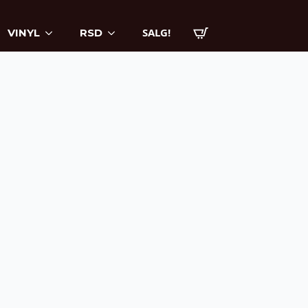
SALG!
VINYL
RSD