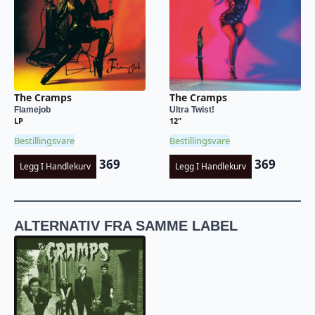
The Cramps
The Cramps
Flamejob
Ultra Twist!
LP
12"
Bestillingsvare
Bestillingsvare
369
369
Legg I Handlekurv
Legg I Handlekurv
ALTERNATIV FRA SAMME LABEL