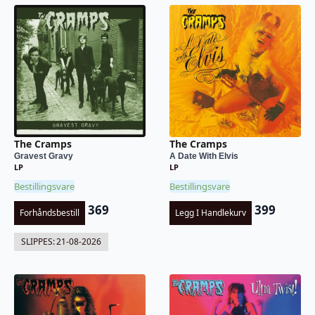
The Cramps
The Cramps
Gravest Gravy
A Date With Elvis
LP
LP
Bestillingsvare
Bestillingsvare
369
399
Forhåndsbestill
Legg I Handlekurv
SLIPPES:
21-08-2026