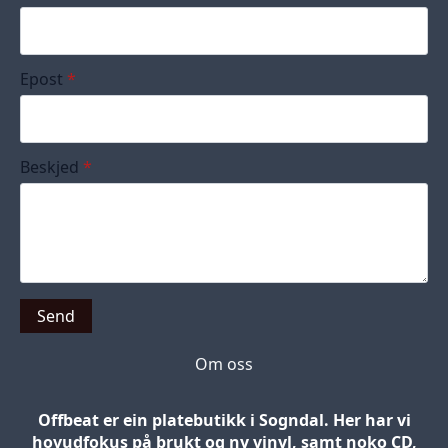
Epost
*
Beskjed
*
Send
Om oss
Offbeat er ein platebutikk i Sogndal. Her har vi
hovudfokus på brukt og ny vinyl, samt noko CD,