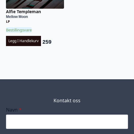
Alfie Templeman
Mellow Moon
LP
Bestillingsvare
Legg I Handlekurv
259
Kontakt oss
Navn
*