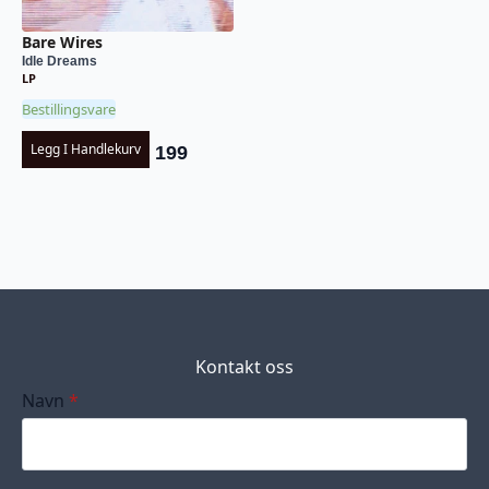
Bare Wires
Idle Dreams
LP
Bestillingsvare
Legg I Handlekurv
199
Kontakt oss
Navn
*