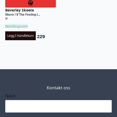
Beverley Skeete
Warm / If The Feeling I...
7"
Bestillingsvare
Legg I Handlekurv
229
Kontakt oss
Navn
*