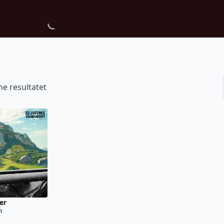
ne resultatet
er
n