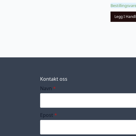
Bestillingsvar
Legg I Hand
Kontakt oss
Navn
*
Epost
*