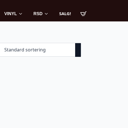
SALG!
VINYL
RSD