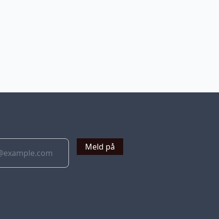
v
Meld på