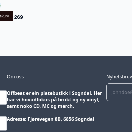
e
lekurv
269
Om oss
Nyhetsbre
Offbeat er ein platebutikk i Sogndal. Her
har vi hovudfokus på brukt og ny vinyl,
samt noko CD, MC og merch.
Adresse: Fjørevegen 8B, 6856 Sogndal
Blog