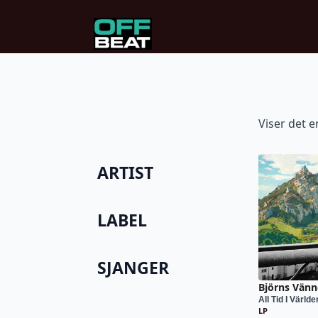
Viser det e
ARTIST
LABEL
SJANGER
Björns Vänn
All Tid I Världe
LP