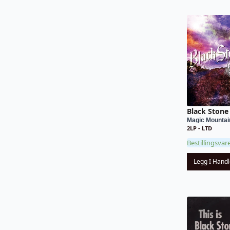
Black Stone
Magic Mountai
2LP - LTD
Bestillingsvar
Legg I Hand