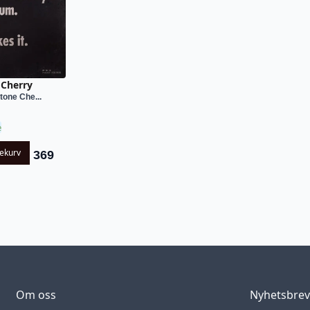
 Cherry
tone Che...
e
lekurv
369
Om oss
Nyhetsbre