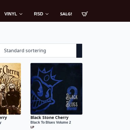
SALG!
VINYL
RSD
erry
Black Stone Cherry
y
Black To Blues Volume 2
LP