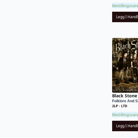
Bestillingsvar
Legg I Hand
Black Stone
Folklore And Su
2LP - LTD
Bestillingsvar
Legg I Hand