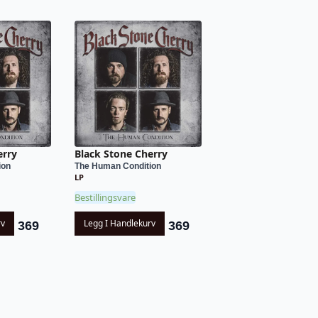
erry
Black Stone Cherry
ion
The Human Condition
LP
Bestillingsvare
rv
Legg I Handlekurv
369
369