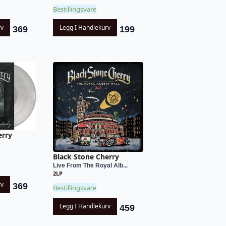
Bestillingsvare
rv
Legg I Handlekurv
369
199
erry
Black Stone Cherry
Live From The Royal Alb...
2LP
rv
369
Bestillingsvare
Legg I Handlekurv
459