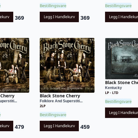
e
Bestillingsvare
Bestillingsvare
lekurv
Legg I Handlekurv
Legg I Handleku
369
369
Black Stone Ch
Kentucky
LP - LTD
 Cherry
Black Stone Cherry
Bestillingsvare
perstiti...
Folklore And Superstiti...
2LP
Legg I Handleku
e
Bestillingsvare
lekurv
Legg I Handlekurv
479
459