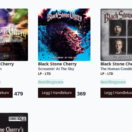
 Cherry
Black Stone Cherry
Black Stone Ch
n
Screamin' At The Sky
The Human Condit
LP - LTD
LP - LTD
e
Bestillingsvare
Bestillingsvare
lekurv
Legg I Handlekurv
Legg I Handleku
479
369