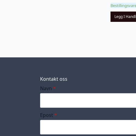
Bestillingsvar
Legg I Hand
Kontakt oss
Navn
*
Epost
*