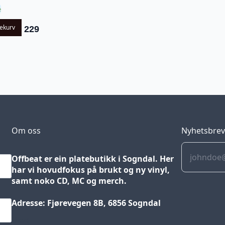
e
lekurv
229
Om oss
Nyhetsbre
Offbeat er ein platebutikk i Sogndal. Her
har vi hovudfokus på brukt og ny vinyl,
samt noko CD, MC og merch.
Adresse: Fjørevegen 8B, 6856 Sogndal
Blog