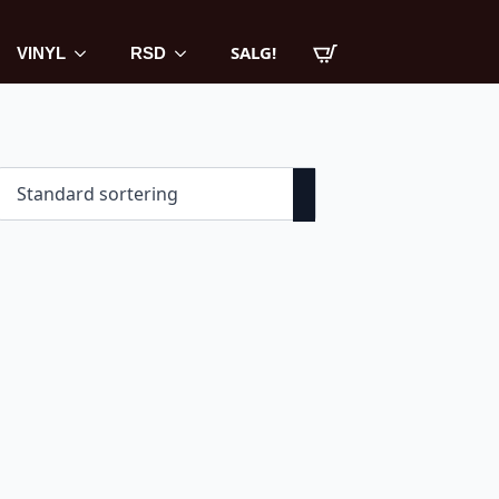
SALG!
VINYL
RSD