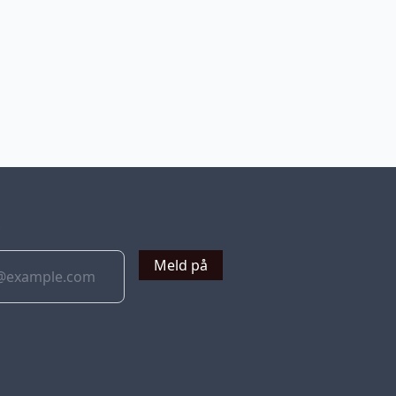
v
Meld på