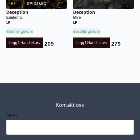
Deception
Deception
Epidemic
Mire
LP
LP
Bestillingsvare
Bestillingsvare
Legg I Handlekurv
Legg I Handlekurv
209
279
Kontakt oss
Navn
*