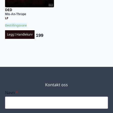
DED
Mis-An-Thrope
LP
Bestillingsvare
Legg I Handlekurv
199
Kontakt oss
Navn
*