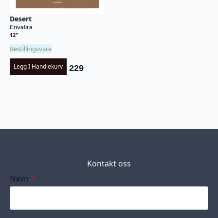
Desert
Envalira
12"
Bestillingsvare
Legg I Handlekurv
229
Kontakt oss
Navn
*