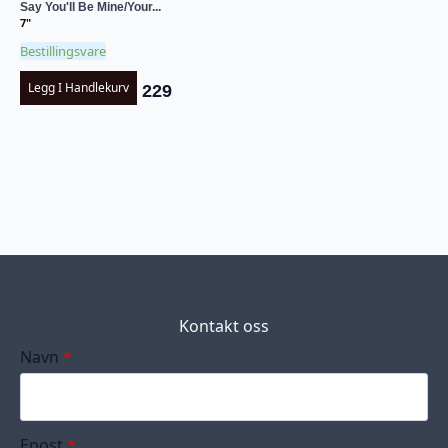
Say You'll Be Mine/Your...
7"
Bestillingsvare
Legg I Handlekurv
229
Kontakt oss
Navn
*
Epost
*