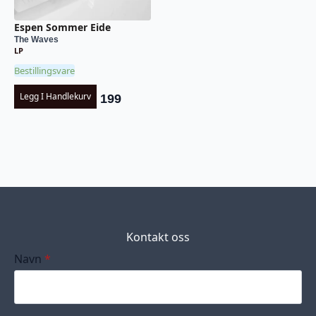
Espen Sommer Eide
The Waves
LP
Bestillingsvare
Legg I Handlekurv
199
Kontakt oss
Navn
*