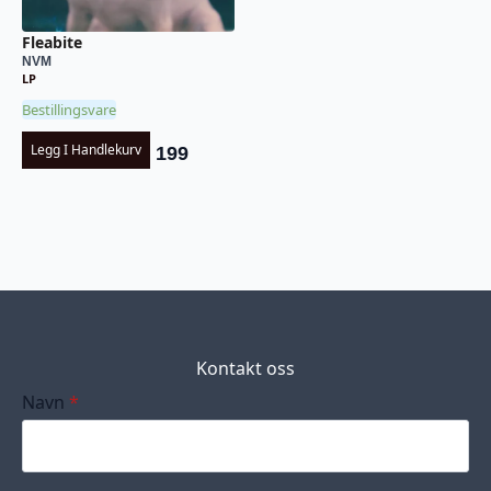
Fleabite
NVM
LP
Bestillingsvare
Legg I Handlekurv
199
Kontakt oss
Navn
*