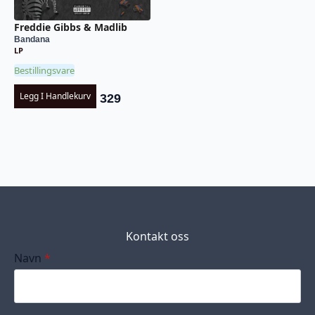
Freddie Gibbs & Madlib
Bandana
LP
Bestillingsvare
Legg I Handlekurv
329
Kontakt oss
Navn
*