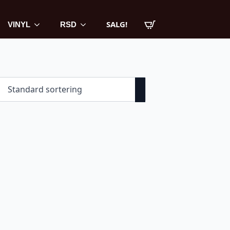
SALG!
VINYL
RSD