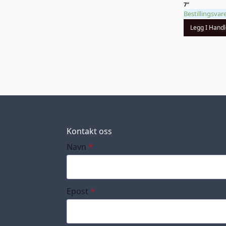
7"
Bestillingsvar
Legg I Hand
Kontakt oss
Navn
*
Epost
*