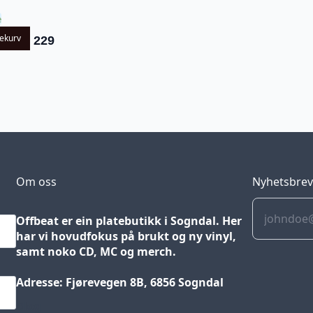
e
lekurv
229
Om oss
Nyhetsbre
Offbeat er ein platebutikk i Sogndal. Her
har vi hovudfokus på brukt og ny vinyl,
samt noko CD, MC og merch.
Adresse: Fjørevegen 8B, 6856 Sogndal
Blog