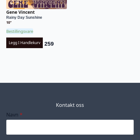
Gene Vincent
Rainy Day Sunshine
10"
Bestillingsvare
Legg I Handlekurv
259
Kontakt oss
Navn
*