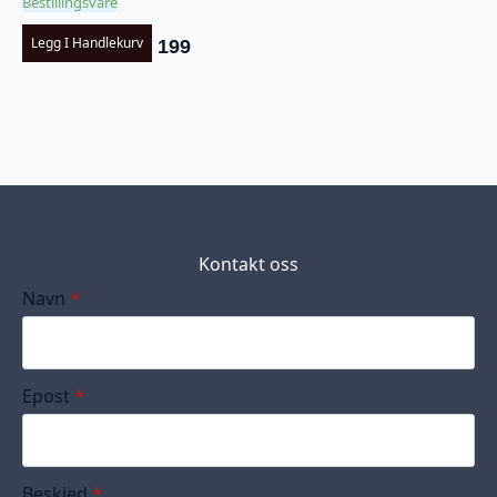
Bestillingsvare
Legg I Handlekurv
199
Kontakt oss
Navn
*
Epost
*
Beskjed
*