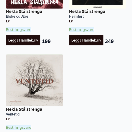
Hekla Stålstrenga
Hekla Stålstrenga
Elske og Ære
Heimført
LP
LP
Bestillingsvare
Bestillingsvare
Legg I Handlekurv
Legg I Handlekurv
199
349
Hekla Stålstrenga
Ventetid
LP
Bestillingsvare