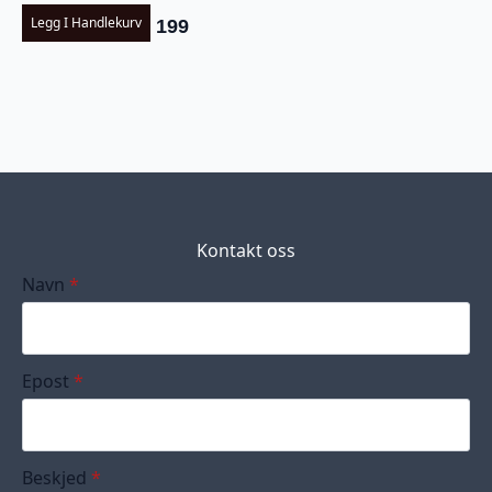
Legg I Handlekurv
199
Kontakt oss
Navn
*
Epost
*
Beskjed
*