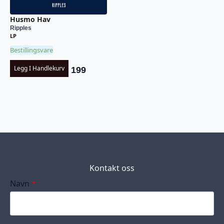
Husmo Hav
Ripples
LP
Bestillingsvare
Legg I Handlekurv
199
Kontakt oss
Navn
*