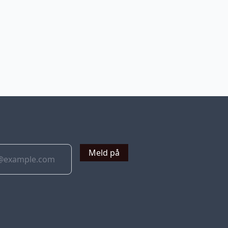
v
Meld på