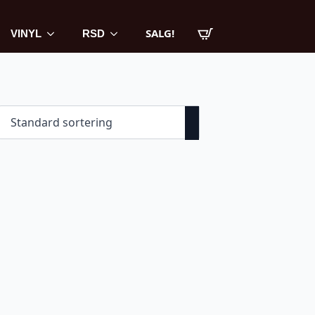
SALG!
VINYL
RSD