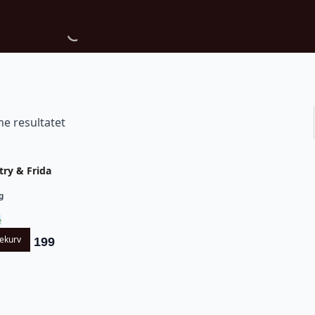
ne resultatet
try & Frida
g
e
lekurv
199