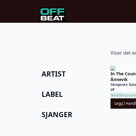
Viser det e
ARTIST
In The Coun
Ånnevik
Skogenes San
LP
LABEL
Bestillingsvar
Legg I Hand
SJANGER