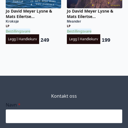
Jo David Meyer Lysne &
Jo David Meyer Lysne &
Mats Eilertse...
Mats Eilertse...
Kroksjø
Meander
LP
LP
Bestillingsvare
Bestillingsvare
Legg I Handlekurv
Legg I Handlekurv
249
199
Kontakt oss
Navn
*