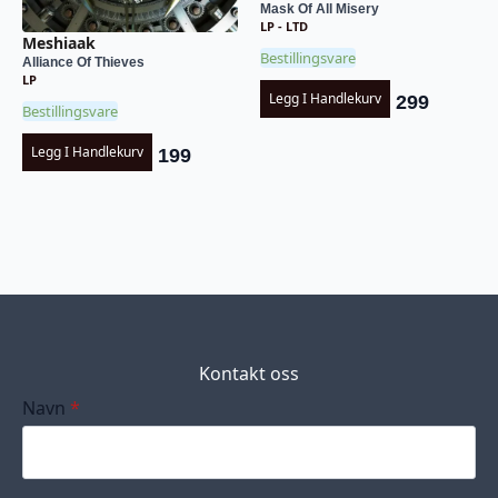
Mask Of All Misery
LP - LTD
Meshiaak
Bestillingsvare
Alliance Of Thieves
LP
Legg I Handlekurv
299
Bestillingsvare
Legg I Handlekurv
199
Kontakt oss
Navn
*