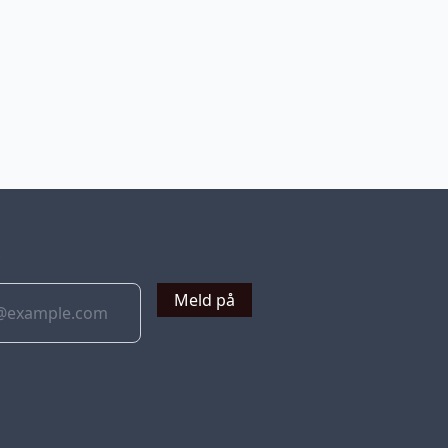
v
Meld på