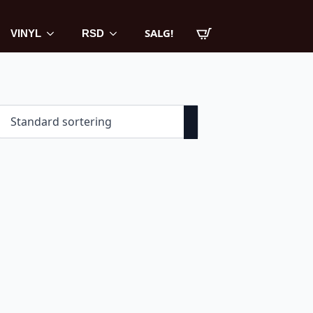
SALG!
VINYL
RSD