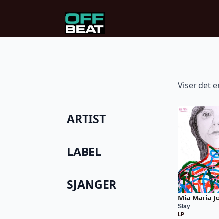
Viser det e
ARTIST
LABEL
SJANGER
Mia Maria J
Slay
LP