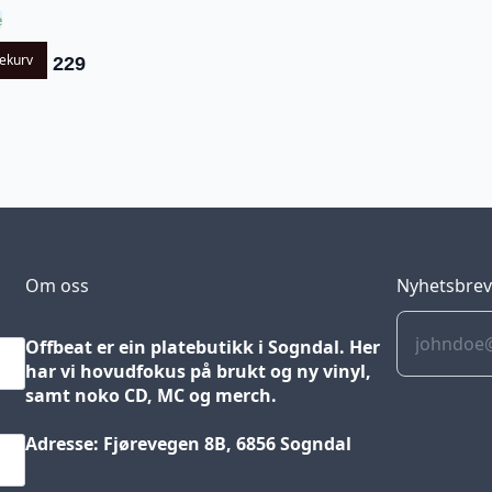
e
lekurv
229
Om oss
Nyhetsbre
Offbeat er ein platebutikk i Sogndal. Her
har vi hovudfokus på brukt og ny vinyl,
samt noko CD, MC og merch.
Adresse: Fjørevegen 8B, 6856 Sogndal
Blog