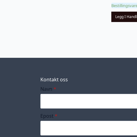
Bestillingsvar
Legg I Hand
Kontakt oss
Navn
*
Epost
*