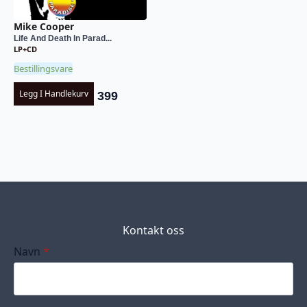
Mike Cooper
Life And Death In Parad...
LP+CD
Bestillingsvare
Legg I Handlekurv
399
Kontakt oss
Navn
*