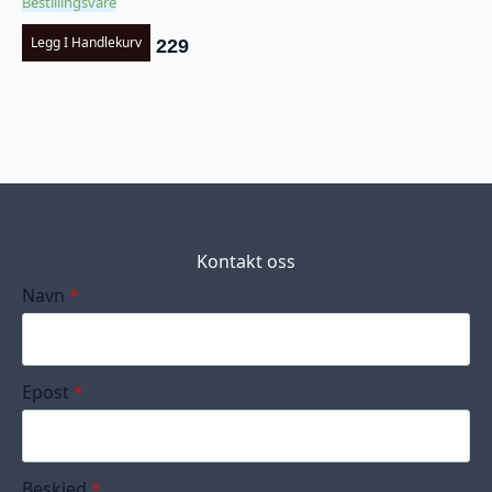
Bestillingsvare
Legg I Handlekurv
229
Kontakt oss
Navn
*
Epost
*
Beskjed
*