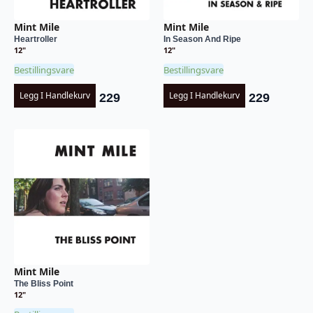
Mint Mile
Mint Mile
Heartroller
In Season And Ripe
12"
12"
Bestillingsvare
Bestillingsvare
Legg I Handlekurv
Legg I Handlekurv
229
229
Mint Mile
The Bliss Point
12"