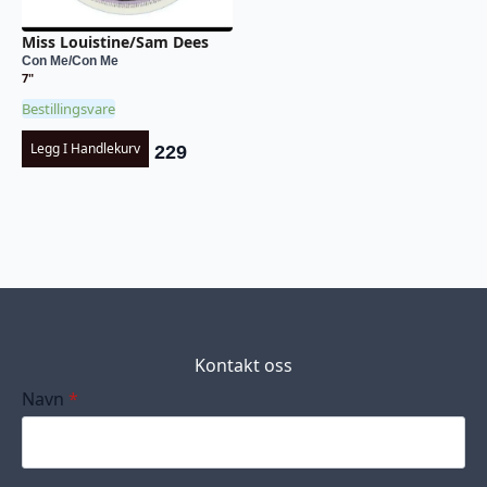
Miss Louistine/Sam Dees
Con Me/Con Me
7"
Bestillingsvare
Legg I Handlekurv
229
Kontakt oss
Navn
*