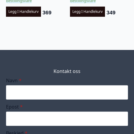
Bestillingsvare
Bestillingsvare
Legg I Handlekurv
Legg I Handlekurv
369
349
Kontakt oss
Navn
*
Epost
*
Beskjed
*