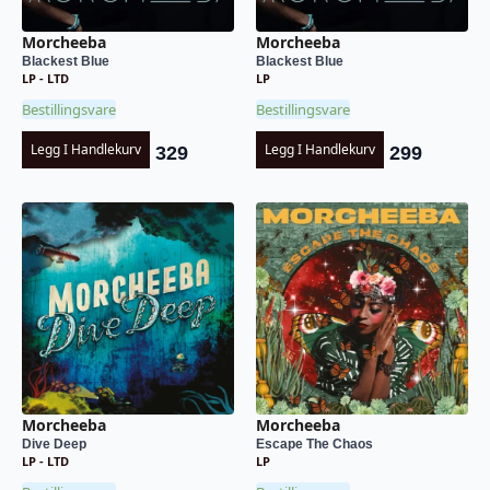
Morcheeba
Morcheeba
Blackest Blue
Blackest Blue
LP - LTD
LP
Bestillingsvare
Bestillingsvare
Legg I Handlekurv
Legg I Handlekurv
329
299
Morcheeba
Morcheeba
Dive Deep
Escape The Chaos
LP - LTD
LP