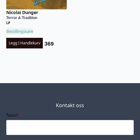
Nicolai Dunger
Terror & Tradition
LP
Bestillingsvare
Legg I Handlekurv
369
Kontakt oss
Navn
*