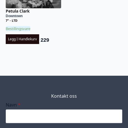
Petula Clark
Downtown
7" - LTD
Bestillingsvare
Legg I Handlekurv
229
Kontakt oss
Navn
*