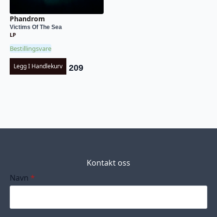
Phandrom
Victims Of The Sea
LP
Bestillingsvare
Legg I Handlekurv
209
Kontakt oss
Navn
*