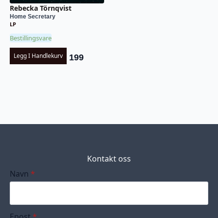
Rebecka Törnqvist
Home Secretary
LP
Bestillingsvare
Legg I Handlekurv
199
Kontakt oss
Navn
*
Epost
*