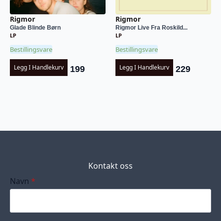
Rigmor
Rigmor
Glade Blinde Børn
Rigmor Live Fra Roskild...
LP
LP
Bestillingsvare
Bestillingsvare
Legg I Handlekurv
Legg I Handlekurv
199
229
Kontakt oss
Navn
*