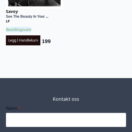
Savoy
See The Beauty In Your ...
LP
Bestillingsvare
Legg I Handlekurv
199
Kontakt oss
Navn
*