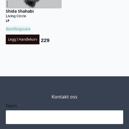
Shida Shahabi
Living Circle
LP
Bestillingsvare
Legg I Handlekurv
229
Kontakt oss
Navn
*