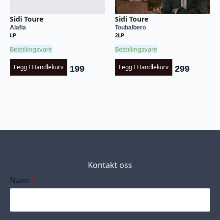
Sidi Toure
Sidi Toure
Alafia
Toubalbero
LP
2LP
Bestillingsvare
Bestillingsvare
Legg I Handlekurv
Legg I Handlekurv
199
299
Kontakt oss
Navn
*