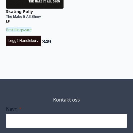
Skating Polly
The Make It All Show
LP
Bestillingsvare
Legg I Handlekurv
349
Kontakt oss
Navn
*