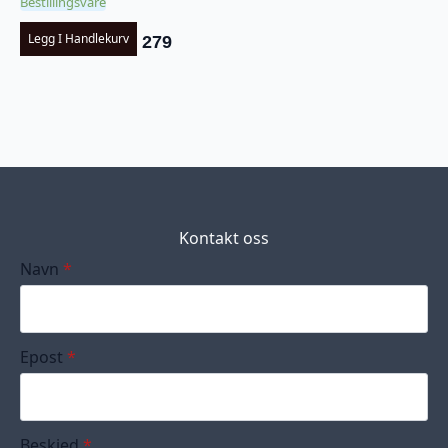
Bestillingsvare
Legg I Handlekurv
279
Kontakt oss
Navn
*
Epost
*
Beskjed
*