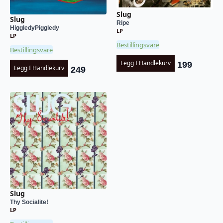
Slug
Slug
Ripe
HiggledyPiggledy
LP
LP
Bestillingsvare
Bestillingsvare
Legg I Handlekurv
199
Legg I Handlekurv
249
Slug
Thy Socialite!
LP