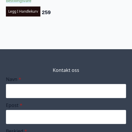
Bestillingsvare
Legg I Handlekurv
259
Kontakt oss
Navn
*
Epost
*
Beskjed
*