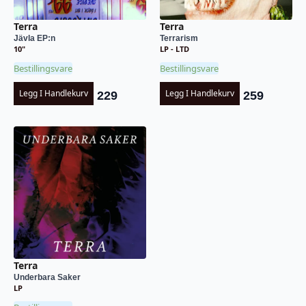
Terra
Terra
Jävla EP:n
Terrarism
10"
LP - LTD
Bestillingsvare
Bestillingsvare
Legg I Handlekurv
Legg I Handlekurv
229
259
Terra
Underbara Saker
LP