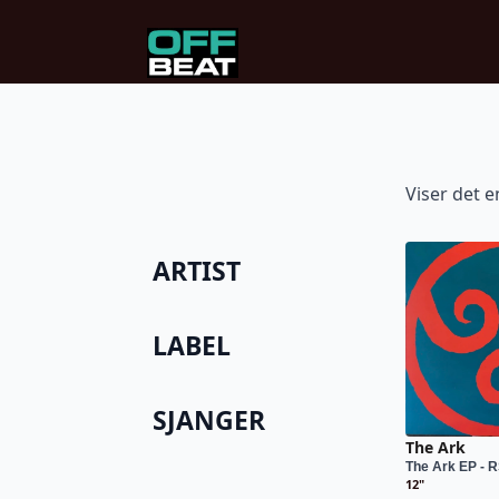
Viser det e
ARTIST
LABEL
SJANGER
The Ark
The Ark EP - 
12"