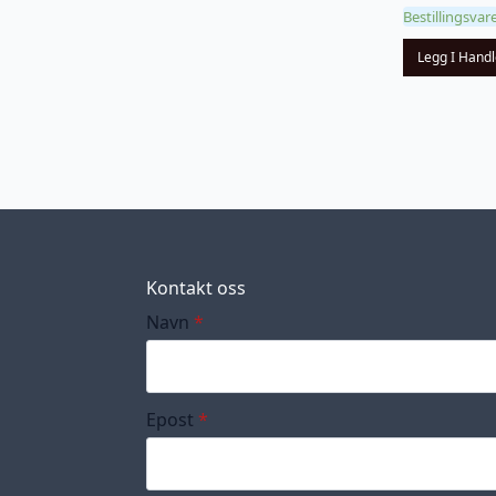
Bestillingsvar
Legg I Hand
Kontakt oss
Navn
*
Epost
*