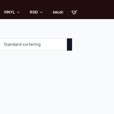
SALG!
VINYL
RSD