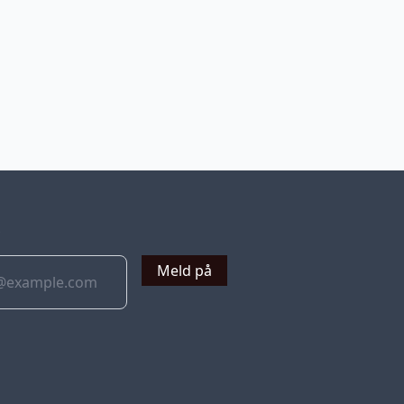
v
Meld på