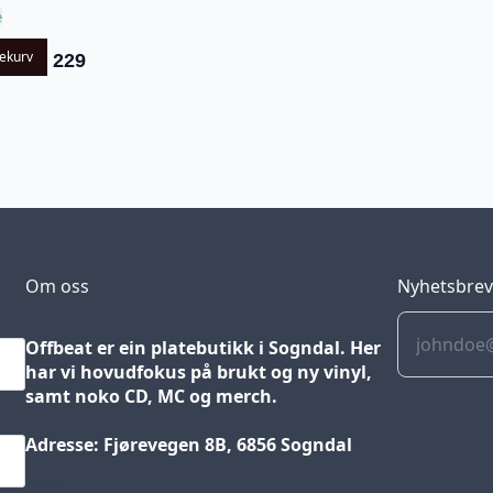
e
lekurv
229
Om oss
Nyhetsbre
Offbeat er ein platebutikk i Sogndal. Her
har vi hovudfokus på brukt og ny vinyl,
samt noko CD, MC og merch.
Adresse: Fjørevegen 8B, 6856 Sogndal
Blog